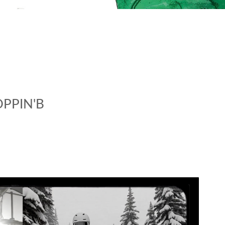
OPPIN'B
•
•
•
•
•
•
•
•
•
•
•
•